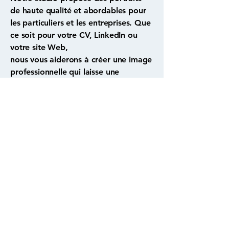
de haute qualité et abordables pour
les particuliers et les entreprises. Que
ce soit pour votre CV, LinkedIn ou
votre site Web,
nous vous aiderons à créer une image
professionnelle qui laisse une
impression durable.
Nous proposons des séances en
studio et sur place, conçues pour
mettre en valeur vos meilleurs atouts.
apprendre plus
Contactez-nous